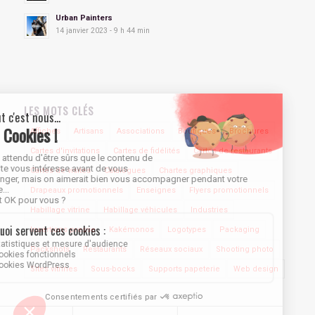
Urban Painters
14 janvier 2023 - 9 h 44 min
LES MOTS CLÉS
Affiches
Artisans
Associations
Boutiques
Brochures
Cartes d'invitations
Cartes de fidélités
Cartes de restaurants
Cartes de visites
Catalogues
Chartes graphiques
Drapeaux promotionnels
Enseignes
Flyers promotionnels
Habillage vitrine
Habillage véhicules
Industries
Insertions presse
Kakémonos
Logotypes
Packaging
Packshots
Restaurants
Réseaux sociaux
Shooting photo
Sites vitrines
Sous-bocks
Supports papeterie
Web design