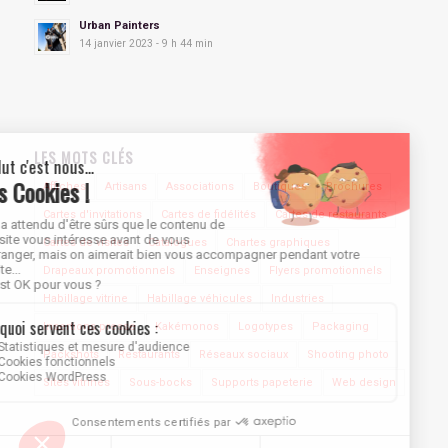
Urban Painters
14 janvier 2023 - 9 h 44 min
LES MOTS CLÉS
Affiches
Artisans
Associations
Boutiques
Brochures
Cartes d'invitations
Cartes de fidélités
Cartes de restaurants
Cartes de visites
Catalogues
Chartes graphiques
Drapeaux promotionnels
Enseignes
Flyers promotionnels
Habillage vitrine
Habillage véhicules
Industries
Insertions presse
Kakémonos
Logotypes
Packaging
Packshots
Restaurants
Réseaux sociaux
Shooting photo
Sites vitrines
Sous-bocks
Supports papeterie
Web design