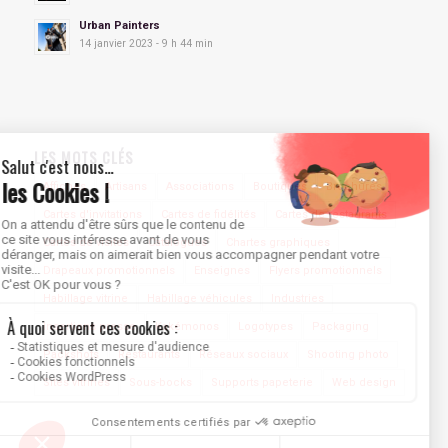
Urban Painters
14 janvier 2023 - 9 h 44 min
LES MOTS CLÉS
Affiches
Artisans
Associations
Boutiques
Brochures
Cartes d'invitations
Cartes de fidélités
Cartes de restaurants
Cartes de visites
Catalogues
Chartes graphiques
Drapeaux promotionnels
Enseignes
Flyers promotionnels
Habillage vitrine
Habillage véhicules
Industries
Insertions presse
Kakémonos
Logotypes
Packaging
Packshots
Restaurants
Réseaux sociaux
Shooting photo
Sites vitrines
Sous-bocks
Supports papeterie
Web design