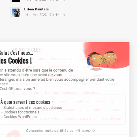
Urban Painters
14 janvier 2023 - 9 h 44 min
LES MOTS CLÉS
Affiches
Artisans
Associations
Boutiques
Brochures
Cartes d'invitations
Cartes de fidélités
Cartes de restaurants
Cartes de visites
Catalogues
Chartes graphiques
Drapeaux promotionnels
Enseignes
Flyers promotionnels
Habillage vitrine
Habillage véhicules
Industries
Insertions presse
Kakémonos
Logotypes
Packaging
Packshots
Restaurants
Réseaux sociaux
Shooting photo
Sites vitrines
Sous-bocks
Supports papeterie
Web design