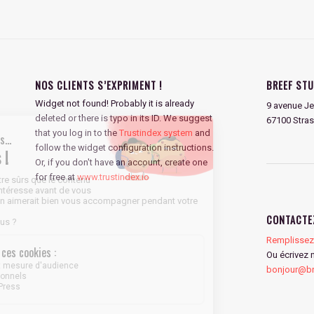
NOS CLIENTS S’EXPRIMENT !
BREEF STU
Widget not found! Probably it is already
9 avenue Je
deleted or there is typo in its ID. We suggest
67100 Stra
that you log in to the
Trustindex system
and
follow the widget configuration instructions.
Or, if you don't have an account, create one
for free at
www.trustindex.io
CONTACTE
Remplissez 
Ou écrivez 
bonjour@bre