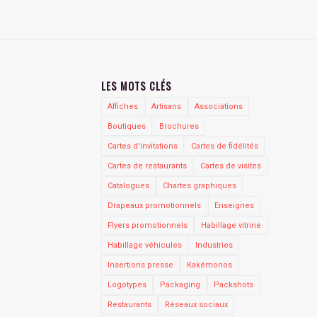
LES MOTS CLÉS
Affiches
Artisans
Associations
Boutiques
Brochures
Cartes d'invitations
Cartes de fidélités
Cartes de restaurants
Cartes de visites
Catalogues
Chartes graphiques
Drapeaux promotionnels
Enseignes
Flyers promotionnels
Habillage vitrine
Habillage véhicules
Industries
Insertions presse
Kakémonos
Logotypes
Packaging
Packshots
Restaurants
Réseaux sociaux