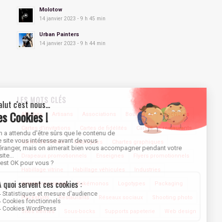
Molotow
14 janvier 2023 - 9 h 45 min
Urban Painters
14 janvier 2023 - 9 h 44 min
LES MOTS CLÉS
Affiches
Artisans
Associations
Boutiques
Brochures
Cartes d'invitations
Cartes de fidélités
Cartes de restaurants
Cartes de visites
Catalogues
Chartes graphiques
Drapeaux promotionnels
Enseignes
Flyers promotionnels
Habillage vitrine
Habillage véhicules
Industries
Insertions presse
Kakémonos
Logotypes
Packaging
Packshots
Restaurants
Réseaux sociaux
Shooting photo
Sites vitrines
Sous-bocks
Supports papeterie
Web design