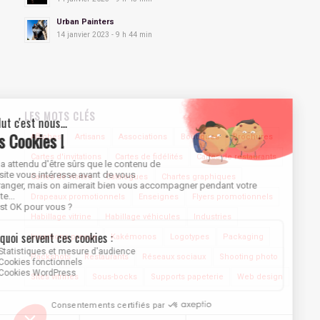
Urban Painters
14 janvier 2023 - 9 h 44 min
LES MOTS CLÉS
Affiches
Artisans
Associations
Boutiques
Brochures
Cartes d'invitations
Cartes de fidélités
Cartes de restaurants
Cartes de visites
Catalogues
Chartes graphiques
Drapeaux promotionnels
Enseignes
Flyers promotionnels
Habillage vitrine
Habillage véhicules
Industries
Insertions presse
Kakémonos
Logotypes
Packaging
Packshots
Restaurants
Réseaux sociaux
Shooting photo
Sites vitrines
Sous-bocks
Supports papeterie
Web design