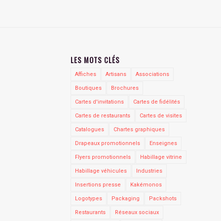
LES MOTS CLÉS
Affiches
Artisans
Associations
Boutiques
Brochures
Cartes d'invitations
Cartes de fidélités
Cartes de restaurants
Cartes de visites
Catalogues
Chartes graphiques
Drapeaux promotionnels
Enseignes
Flyers promotionnels
Habillage vitrine
Habillage véhicules
Industries
Insertions presse
Kakémonos
Logotypes
Packaging
Packshots
Restaurants
Réseaux sociaux