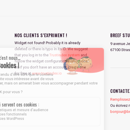
NOS CLIENTS S’EXPRIMENT !
BREEF STU
Widget not found! Probably it is already
9 avenue Je
deleted or there is typo in its ID. We suggest
67100 Stra
that you log in to the
Trustindex system
and
follow the widget configuration instructions.
Or, if you don't have an account, create one
for free at
www.trustindex.io
CONTACTE
Remplissez 
Ou écrivez 
bonjour@bre