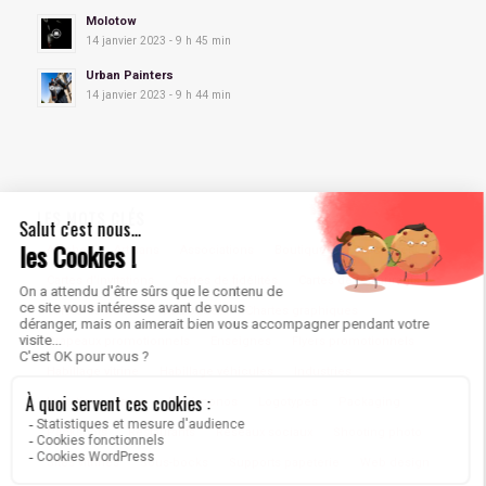
Molotow
14 janvier 2023 - 9 h 45 min
Urban Painters
14 janvier 2023 - 9 h 44 min
LES MOTS CLÉS
Affiches
Artisans
Associations
Boutiques
Brochures
Cartes d'invitations
Cartes de fidélités
Cartes de restaurants
Cartes de visites
Catalogues
Chartes graphiques
Drapeaux promotionnels
Enseignes
Flyers promotionnels
Habillage vitrine
Habillage véhicules
Industries
Insertions presse
Kakémonos
Logotypes
Packaging
Packshots
Restaurants
Réseaux sociaux
Shooting photo
Sites vitrines
Sous-bocks
Supports papeterie
Web design